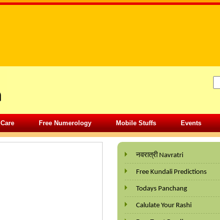
 Care
Free Numerology
Mobile Stuffs
Events
नवरात्री Navratri
Free Kundali Predictions
Todays Panchang
Calulate Your Rashi