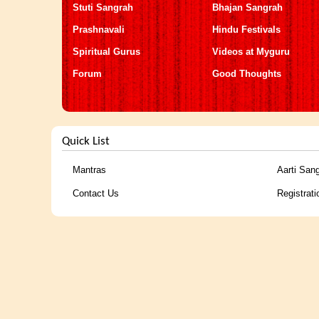
Stuti Sangrah
Bhajan Sangrah
Prashnavali
Hindu Festivals
Spiritual Gurus
Videos at Myguru
Forum
Good Thoughts
Quick List
Mantras
Aarti San
Contact Us
Registrati