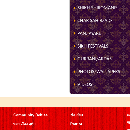
SHIKH SHIROMANIS
CHAR SAHIBZADE
PANJ PYARE
SIKH FESTIVALS
GURBANI/ARDAS
PHOTOS/WALLAPERS
VIDEOS
Community Deities
संत संगत
मह
मह
भक्त जीवन दर्शन
Patriot