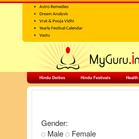
Astro Remedies
Dream Analysis
Vrat & Pooja Vidhi
Yearly Festival Calendar
Vastu
Hindu Deities
Hindu Festivals
Health
LO SHU CALCULATOR
Gender:
Male
Female