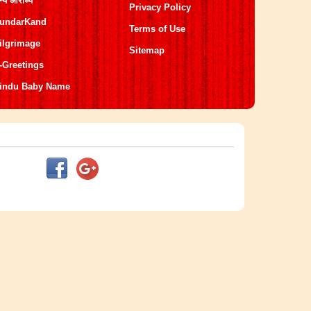
न्य आराध्य
Privacy Policy
undarKand
Terms of Use
ilgrimage
Sitemap
-Greetings
indu Baby Name