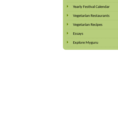
Yearly Festival Calendar
Vegetarian Restaurants
Vegetarian Recipes
Essays
Explore Myguru