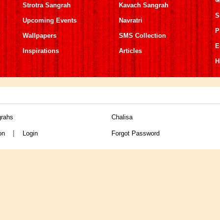
अ
Strotra Sangrah
Kavach Sangrah
S
Upcoming Events
Navratri
P
Wallpapers
SMS Collection
E
Inspirations
Articles
H
grahs
Chalisa
|
on
Login
Forgot Password