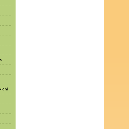
ls
Vidhi
h