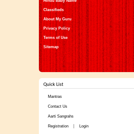
Hindu Baby Name
Classifieds
About My Guru
Privacy Policy
Terms of Use
Sitemap
Quick List
Mantras
Contact Us
Aarti Sangrahs
|
Registration
Login