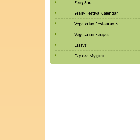
Feng Shui
Yearly Festival Calendar
Vegetarian Restaurants
Vegetarian Recipes
Essays
Explore Myguru