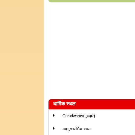
धार्मिक स्थल
Gurudwaras(गुरूद्वारे)
अदभुत धार्मिक स्थल