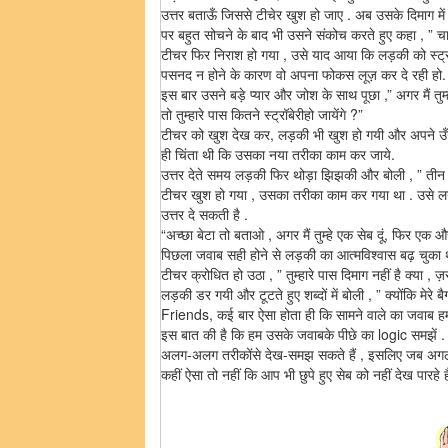
उत्तर बताऊँ जिससे टीचेर खुश हो जाए . अब उसके दिमाग में 
पर बहुत सोचने के बाद भी उसने संकोच करते हुए कहा , ” च
टीचर फिर निराश हो गया , उसे याद आया कि लड़की को स्ट्रॉब
पसनद न होने के कारण वो अपना फोकस लूज़ कर दे रही हो.
इस बार उसने बड़े प्यार और जोश के साथ पूछा ,” अगर मैं तुम्हे
तो तुम्हारे पास कितने स्ट्रॉबेरीहो जायेंगे ?”
टीचर को खुश देख कर, लड़की भी खुश हो गयी और अपने उँ
ही चिंता थी कि उसका नया तरीका काम कर जाये.
उत्तर देते समय लड़की फिर थोड़ा झिझकी और बोली , ” तीन 
टीचर खुश हो गया , उसका तरीका काम कर गया था . उसे ल
उत्तर दे सकती है .
“अच्छा बेटा तो बताओ , अगर मैं तुम्हे एक सेब दूं, फिर एक और
पिछला जवाब सही होने से लड़की का आत्मविश्वास बढ़ चुका थ
टीचर क्रोधित हो उठा , ” तुम्हारे पास दिमाग नहीं है क्या , ज
लड़की डर गयी और टूटते हुए शब्दों में बोली , ” क्योंकि मेरे बै
Friends, कई बार ऐसा होता ही कि सामने वाले का जवाब हमा
इस बात की है कि हम उसके जवाबके पीछे का logic समझें . 
अलग-अलग तरीकोंसे देख-समझ सकते हैं , इसलिए जब अगली
कहीं ऐसा तो नहीं कि आप भी छुपे हुए सेब को नहीं देख पारहे है