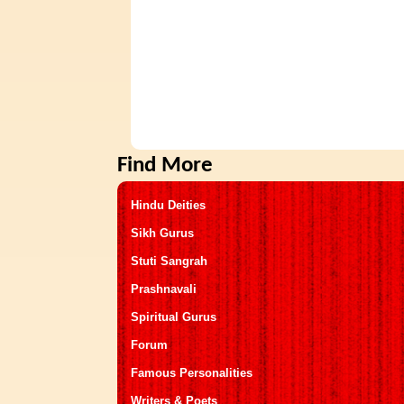
Find More
Hindu Deities
Sikh Gurus
Stuti Sangrah
Prashnavali
Spiritual Gurus
Forum
Famous Personalities
Writers & Poets