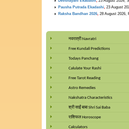
Devshayani Ekadashi
,
23 August 2026, 
Pausha Putrada Ekadashi
,
23 August 20
Raksha Bandhan 2026
,
28 August 2026, 
नवरात्री Navratri
Free Kundali Predictions
Todays Panchang
Calulate Your Rashi
Free Tarot Reading
Astro Remedies
Nakshatra Characteristics
श्री साईं बाबा Shri Sai Baba
राशिफल Horoscope
Calculators