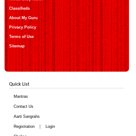
Classifieds
About My Guru
Privacy Policy
Terms of Use
Sitemap
Quick List
Mantras
Contact Us
Aarti Sangrahs
|
Registration
Login