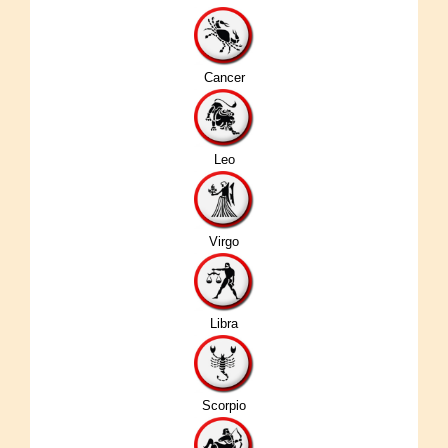
Cancer
Leo
Virgo
Libra
Scorpio