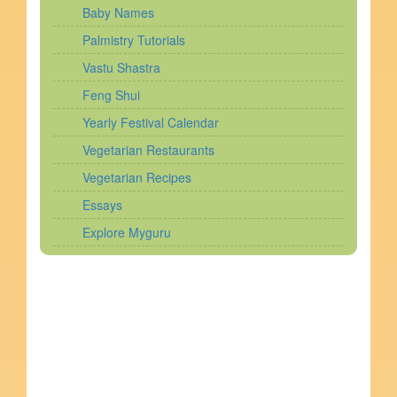
Baby Names
Palmistry Tutorials
Vastu Shastra
Feng Shui
Yearly Festival Calendar
Vegetarian Restaurants
Vegetarian Recipes
Essays
Explore Myguru