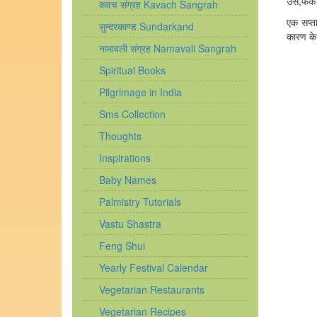
उसे,फेंक 
कवच संग्रह Kavach Sangrah
एक सप्त
सुन्दरकाण्ड Sundarkand
कारण क
नामावली संग्रह Namavali Sangrah
Spiritual Books
Pilgrimage in India
Sms Collection
Thoughts
Inspirations
Baby Names
Palmistry Tutorials
Vastu Shastra
Feng Shui
Yearly Festival Calendar
Vegetarian Restaurants
Vegetarian Recipes