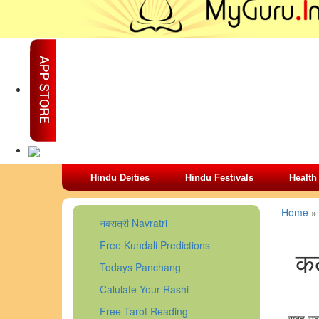
Hindu Deities
Hindu Festivals
Health
Home
नवरात्री Navratri
Free Kundali Predictions
कल
Todays Panchang
Calulate Your Rashi
Free Tarot Reading
सुबह उठ