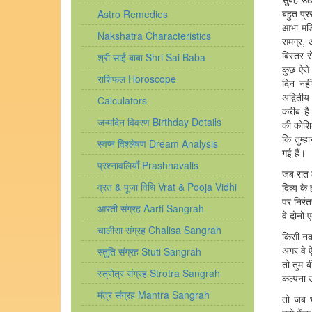
बहुत प्रस
Astro Remedies
आभा-मंडि
Nakshatra Characteristics
समग्र, 
बिस्तर स
श्री साईं बाबा Shri Sai Baba
कुछ ऐसे
राशिफल Horoscope
दिन नह
अद्वितीय 
Calculators
करीब है
जन्मदिन विवरण Birthday Details
की कोशिश
कि तुम्हा
स्वप्न विश्लेषण Dream Analysis
गई हैं।
प्रश्नावलियाँ Prashnavalis
जब रात क
व्रत & पूजा विधि Vrat & Pooja Vidhi
दिव्य के 
पर निरंत
आरती संग्रह Aarti Sangrah
वे दोनों 
चालीसा संग्रह Chalisa Sangrah
किसी नका
अगर वे ऐ
स्तुति संग्रह Stuti Sangrah
तो तुम ब
स्त्रोत्र संग्रह Strotra Sangrah
कल्पना 
मंत्र संग्रह Mantra Sangrah
तो जब भ