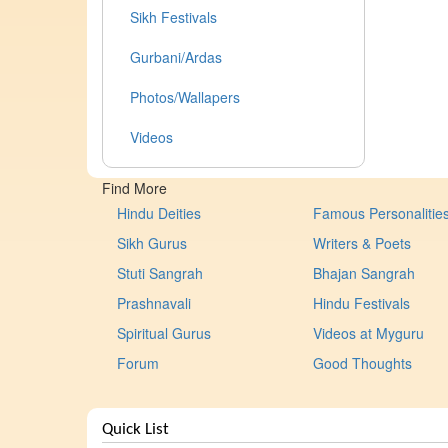
Sikh Festivals
Gurbani/Ardas
Photos/Wallapers
Videos
Find More
Hindu Deities
Famous Personalitie
Sikh Gurus
Writers & Poets
Stuti Sangrah
Bhajan Sangrah
Prashnavali
Hindu Festivals
Spiritual Gurus
Videos at Myguru
Forum
Good Thoughts
Quick List