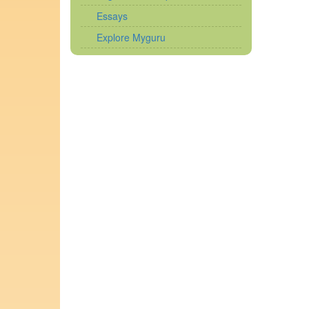
Essays
Explore Myguru