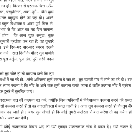
न्न हो। बिस्तर से प्रसन्न-चित्त उठें--
त, प्रफुल्लित, आशा-पूर्ण-- जैसे कुछ
अनंत बहुमूल्य होने जा रहा हो। अपने
े बहुत विधायक व आशा-पूर्ण चित्त से,
 भाव से कि आज का यह दिन सामान्य
ीं होगा-- कि आज कुछ अनूठा, कुछ
तुम्हारी प्रतीक्षा कर रहा है; वह तुम्हारे
। इसे दिन-भर बार-बार स्मरण रखने
 करें। सात दिनों के भीतर तुम पाओगे
रा पूरा वर्तुल,
पूरा
ढंग, पूरी तरंगें बदल
ो तुम सोते हो तो कल्पना करो कि तुम
हाथों में जा रहे हो…जैसे अस्तित्व तुम्हें सहारा दे रहा हो , तुम उसकी गोद में सोने जा रहे हो।
र ध्यान रखना है कि नींद के आने तक तुम्हें कल्पना करते जाना है ताकि कल्पना नींद में प्रवे
एक दूसरे में घुलमिल जाएं।
रात्मक बात की कल्पना मत करें, क्योंकि जिन व्यक्तियों में निषेधात्मक कल्पना करने की क्षमता
सी कल्पना करते हैं तो वह वास्तविकता में बदल जाती है। अगर तुम कल्पना करते हो कि तुम बीम
ीमार पड़ जाते हो। अगर तुम सोचते हो कि कोई तुमसे कठोरता से बात करेगा तो वह करेगा ही।
उसे साकार कर देगी।
ी कोई नकारात्मक विचार आए तो उसे एकदम सकारात्मक सोच में बदल दें। उसे नकार दें, 