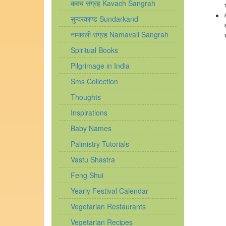
कवच संग्रह Kavach Sangrah
सुन्दरकाण्ड Sundarkand
नामावली संग्रह Namavali Sangrah
Spiritual Books
Pilgrimage in India
Sms Collection
Thoughts
Inspirations
Baby Names
Palmistry Tutorials
Vastu Shastra
Feng Shui
Yearly Festival Calendar
Vegetarian Restaurants
Vegetarian Recipes