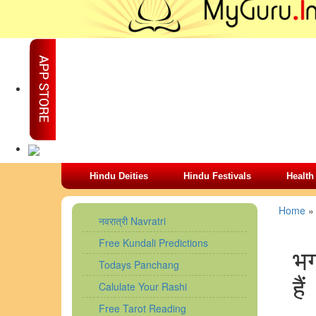
Hindu Deities
Hindu Festivals
Health
Home
नवरात्री Navratri
Free Kundali Predictions
भग
Todays Panchang
हैं
Calulate Your Rashi
Free Tarot Reading