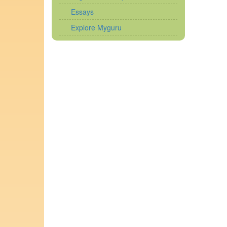
Essays
Explore Myguru