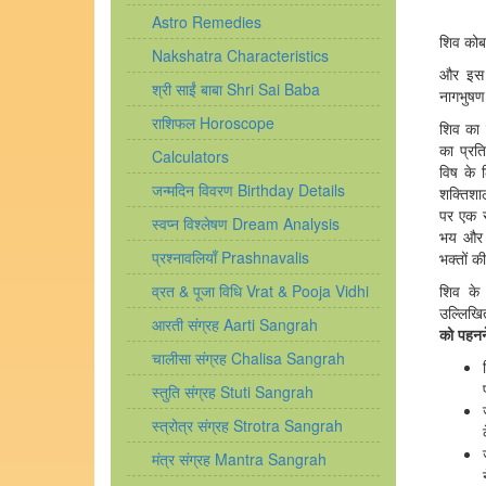
Astro Remedies
शिव कोबर
Nakshatra Characteristics
और इस 
श्री साईं बाबा Shri Sai Baba
नागभुषण 
राशिफल Horoscope
शिव का 
का प्रत
Calculators
विष के 
जन्मदिन विवरण Birthday Details
शक्तिशाल
पर एक स
स्वप्न विश्लेषण Dream Analysis
भय और क
प्रश्नावलियाँ Prashnavalis
भक्तों की
व्रत & पूजा विधि Vrat & Pooja Vidhi
शिव के 
उल्लिखि
आरती संग्रह Aarti Sangrah
को पहनने
चालीसा संग्रह Chalisa Sangrah
स्तुति संग्रह Stuti Sangrah
स्त्रोत्र संग्रह Strotra Sangrah
मंत्र संग्रह Mantra Sangrah