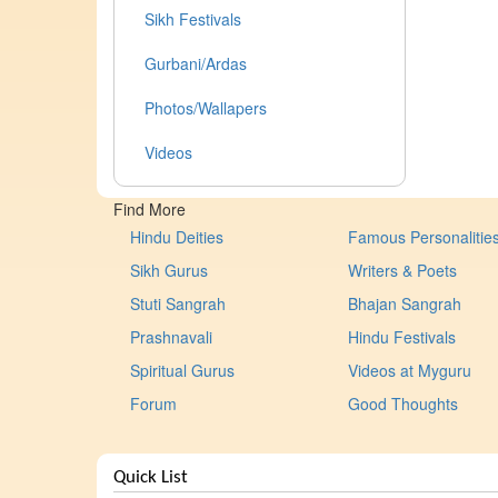
Sikh Festivals
Gurbani/Ardas
Photos/Wallapers
Videos
Find More
Hindu Deities
Famous Personalitie
Sikh Gurus
Writers & Poets
Stuti Sangrah
Bhajan Sangrah
Prashnavali
Hindu Festivals
Spiritual Gurus
Videos at Myguru
Forum
Good Thoughts
Quick List