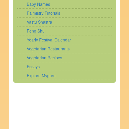
Baby Names
Palmistry Tutorials
Vastu Shastra
Feng Shui
Yearly Festival Calendar
Vegetarian Restaurants
Vegetarian Recipes
Essays
Explore Myguru