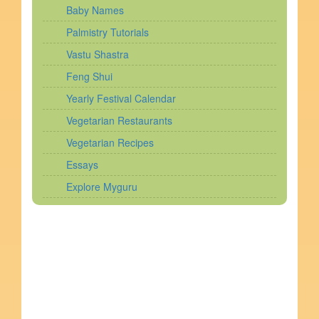
Baby Names
Palmistry Tutorials
Vastu Shastra
Feng Shui
Yearly Festival Calendar
Vegetarian Restaurants
Vegetarian Recipes
Essays
Explore Myguru