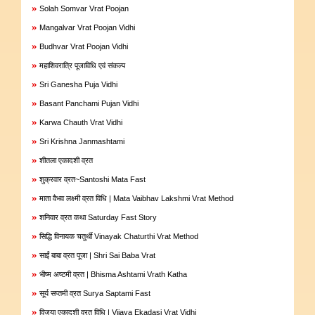
»
Solah Somvar Vrat Poojan
»
Mangalvar Vrat Poojan Vidhi
»
Budhvar Vrat Poojan Vidhi
»
महाशिवरात्रि पूजाविधि एवं संकल्प
»
Sri Ganesha Puja Vidhi
»
Basant Panchami Pujan Vidhi
»
Karwa Chauth Vrat Vidhi
»
Sri Krishna Janmashtami
»
शीतला एकादशी व्रत
»
शुक्रवार व्रत~Santoshi Mata Fast
»
माता वैभव लक्ष्मी व्रत विधि | Mata Vaibhav Lakshmi Vrat Method
»
शनिवार व्रत कथा Saturday Fast Story
»
सिद्धि विनायक चतुर्थी Vinayak Chaturthi Vrat Method
»
साईं बाबा व्रत पूजा | Shri Sai Baba Vrat
»
भीष्म अष्टमी व्रत | Bhisma Ashtami Vrath Katha
»
सूर्य सप्तमी व्रत Surya Saptami Fast
»
विजया एकादशी व्रत विधि | Vijaya Ekadasi Vrat Vidhi