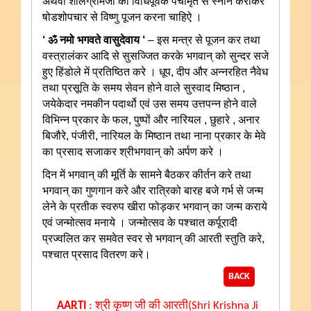
अथवा शालग्रामजी को विधिपूर्वक पंचामृत से स्नान कराकर
षोडशोपचार से विष्णु पूजन करना चाहिऐ ।
‘ ॐ नमो भगवते वासुदेवाय ‘
– इस मन्त्र से पूजन कर तथा
वस्त्रालंकर आदि से सुसज्जित करके भगवान् को सुन्दर सजे
हुए हिंडोले में प्रतिष्ठित करे । धूप, दीप और अन्नरहित नैवेध
तथा प्रसूति के समय सेवन होने वाले सुस्वाद मिष्ठान ,
जयेकेदार नमकीन पदार्थो एवं उस समय उत्तपन्न होने वाले
विभिन्न प्रकार के फल, पुष्पों और नारियल , छुहारे , अनार
बिजौरे, पंजीरी, नारियल के मिष्ठान तथा नाना प्रकार के मेवे
का प्रसाद सजाकर श्रीभगवान् को अर्पण करे ।
दिन में भगवान् की मूर्ति के सामने बैठकर कीर्तन करे तथा
भगवान् का गुणगान करे और रात्रिको बारह बजे गर्भ से जन्म
लेने के प्रतीक स्वरुप खीरा फोड़कर भगवान् का जन्म कराये
एवं जन्मोत्सव मनाये । जन्मोत्सव के पश्चात कर्पूरादी
प्रज्वलित कर समवेत स्वर से भगवान् की आरती स्तुति करे,
पश्चात प्रसाद वितरण करे।
BACK
AARTI
:
श्री कृष्ण जी की आरती(Shri Krishna Ji