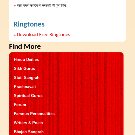
»
बसंत पंचमी के दिन मां सरस्वती की पूजा विधि
Ringtones
»
Download Free Ringtones
Find More
Hindu Deities
Sikh Gurus
Stuti Sangrah
Prashnavali
Spiritual Gurus
Forum
Famous Personalities
Writers & Poets
Bhajan Sangrah