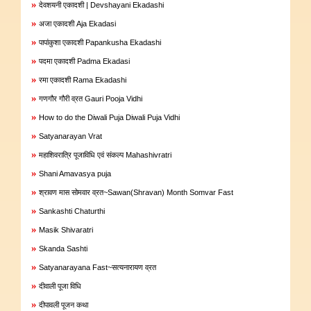
»
देवशयनी एकादशी | Devshayani Ekadashi
»
अजा एकादशी Aja Ekadasi
»
पापांकुशा एकादशी Papankusha Ekadashi
»
पदमा एकादशी Padma Ekadasi
»
रमा एकादशी Rama Ekadashi
»
गणगौर गौरी व्रत Gauri Pooja Vidhi
»
How to do the Diwali Puja Diwali Puja Vidhi
»
Satyanarayan Vrat
»
महाशिवरात्रि पूजाविधि एवं संकल्प Mahashivratri
»
Shani Amavasya puja
»
श्रावण मास सोमवार व्रत~Sawan(Shravan) Month Somvar Fast
»
Sankashti Chaturthi
»
Masik Shivaratri
»
Skanda Sashti
»
Satyanarayana Fast~सत्यनारायण व्रत
»
दीवाली पूजा विधि
»
दीपावली पूजन कथा