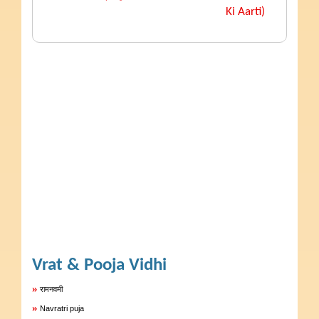
Ki Aarti)
Vrat & Pooja Vidhi
»
रामनवमी
»
Navratri puja