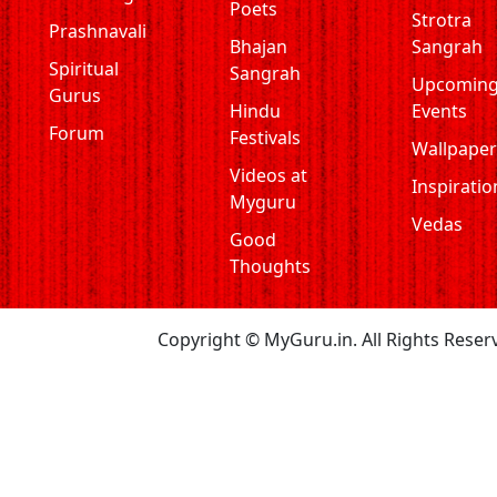
Poets
Strotra
Prashnavali
Bhajan
Sangrah
Spiritual
Sangrah
Upcomin
Gurus
Hindu
Events
Forum
Festivals
Wallpaper
Videos at
Inspiratio
Myguru
Vedas
Good
Thoughts
Copyright © MyGuru.in. All Rights Reser