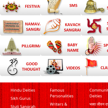
Hindu Deities
Famous
Communi
Personalities
Deities
Sikh Gurus
Writers &
भक्त जीवन दर
Stuti Sangrah