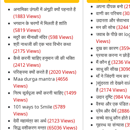
अपना दीपक बनो
(2
अनामिका उंगली में अंगूठी क्यों पहनाते है
वाणी का परिचय
(30
(1883 Views)
उदारता और सेवाभाव
भगवान के चरणों में मिलती है शांति
मन की सोच
(3244 
(5819 Views)
जवाब के पीछे का lo
मदुरै का मीनाक्षी मंदिर
(598 Views)
Views)
श्री नाथजी की एक भाव विभोर कथा
दुख का कारण
(359
(2175 Views)
प्रयास करना न छोड़ें
कैसे करनी चाहिए हनुमान जी की भक्ति
मैं कौन हूं
(3236 Vi
(2412 Views)
साधु की सीख
(309
परिक्रमा क्यों करते है
(2020 Views)
माँ ने जिंदगी नाम कर 
Maa durga mantra
(4656
)सुंदरता तो देखने वाले
Views)
है
(2174 Views)
नित्य सूर्यपूजा क्यों करनी चाहिए
(1499
उदार दृष्टि
(984 Vi
Views)
वैश्या और एक पंडित
101 ways to Smile
(5789
प्रेम और धैर्य
(2886
Views)
सच्चे साधु कौन होते है
देवी महामंत्र का अर्थ
(2123 Views)
गृहस्थ या संन्यास
(3
सिद्ध वशीकरण मन्त्र
(65036 Views)