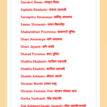
Sanskrit Diwas~संस्कृत दिवस
Saphala Ekadashi~सफला एकादशी
Sarvapitru Amavasya~सर्वपितृ अमावस्या
Sawan Shivaratri~सावन शिवरात्रि
Shakambhari Poornima~शाकम्भरी पूर्णिमा
Shani Amavasya~शनि अमावस्या
Shani Jayanti~शनि जयंती
Sharad Purnima~शरद पूर्णिमा
Shattila Ekadashi~षटतिला एकादशी
Shattila Ekadshi~षटतिला एकादशी
Sheetla Ashtami~शीतला अष्टमी
Shravan Month (सावन माह)
Shravan Somwar Vrat~श्रावण सोमवार व्रत
Simha Sankranti~सिंह संक्रांति
Sita Ashtami(Janaki Jayanti)~सीता अष्टमी(जानकी