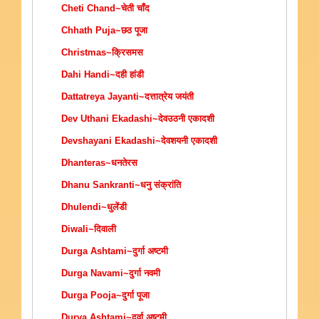
Cheti Chand~चेती चाँद
Chhath Puja~छठ पूजा
Christmas~क्रिसमस
Dahi Handi~दही हांडी
Dattatreya Jayanti~दत्तात्रेय जयंती
Dev Uthani Ekadashi~देवउठनी एकादशी
Devshayani Ekadashi~देवशयनी एकादशी
Dhanteras~धनतेरस
Dhanu Sankranti~धनु संक्रांति
Dhulendi~धुलेंडी
Diwali~दिवाली
Durga Ashtami~दुर्गा अष्टमी
Durga Navami~दुर्गा नवमी
Durga Pooja~दुर्गा पूजा
Durva Ashtami~दुर्वा अष्टमी