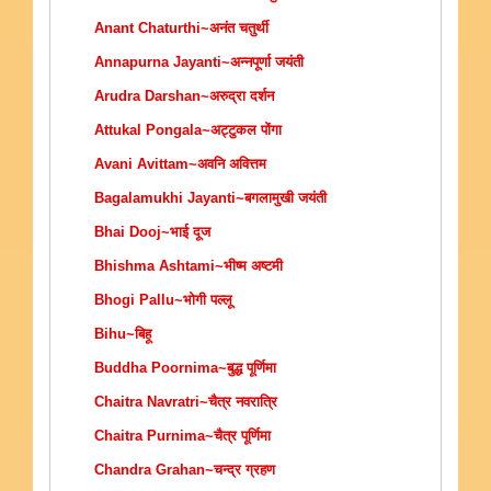
Anant Chaturthi~अनंत चतुर्थी
Annapurna Jayanti~अन्नपूर्णा जयंती
Arudra Darshan~अरुद्रा दर्शन
Attukal Pongala~अट्टुकल पोंगा
Avani Avittam~अवनि अवित्तम
Bagalamukhi Jayanti~बगलामुखी जयंती
Bhai Dooj~भाई दूज
Bhishma Ashtami~भीष्म अष्टमी
Bhogi Pallu~भोगी पल्लू
Bihu~बिहू
Buddha Poornima~बुद्ध पूर्णिमा
Chaitra Navratri~चैत्र नवरात्रि
Chaitra Purnima~चैत्र पूर्णिमा
Chandra Grahan~चन्द्र ग्रहण