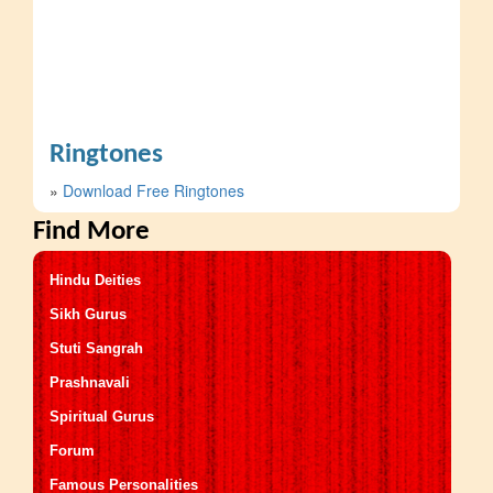
Ringtones
»
Download Free Ringtones
Find More
Hindu Deities
Sikh Gurus
Stuti Sangrah
Prashnavali
Spiritual Gurus
Forum
Famous Personalities