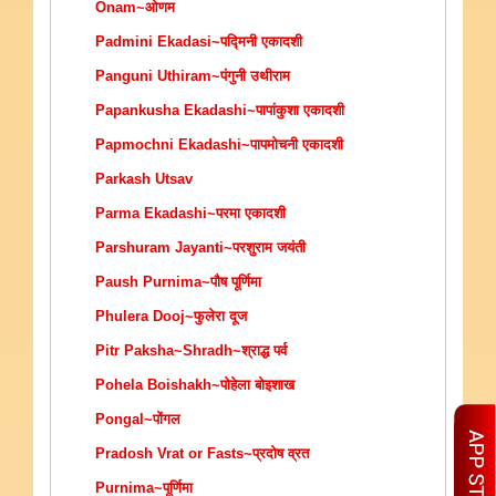
Onam~ओणम
Padmini Ekadasi~पद्मिनी एकादशी
Panguni Uthiram~पंगुनी उथीराम
Papankusha Ekadashi~पापांकुशा एकादशी
Papmochni Ekadashi~पापमोचनी एकादशी
Parkash Utsav
Parma Ekadashi~परमा एकादशी
Parshuram Jayanti~परशुराम जयंती
Paush Purnima~पौष पूर्णिमा
Phulera Dooj~फुलेरा दूज
Pitr Paksha~Shradh~श्राद्ध पर्व
Pohela Boishakh~पोहेला बोइशाख
Pongal~पोंगल
Pradosh Vrat or Fasts~प्रदोष व्रत
Purnima~पूर्णिमा