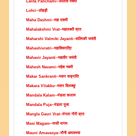
Lalita Panchami~ललिता पंचमी
Lohri~लोहड़ी
Maha Dashmi~महा दशमी
Mahalakshmi Vrat~महालक्ष्मी व्रत
Maharshi Valmiki Jayanti~वाल्मिकी जयंती
Mahashivratri~महाशिवरात्रि
Mahavir Jayanti~महावीर जयंती
Mahesh Navami~महेश नवमी
Makar Sankranti~मकर सक्रांति
Makara Vilakku~मकर विलक्कू
Mandala Kalam~मंडला कलाम
Mandala Puja~मंडला पूजा
Mangla Gauri Vrat~मंगला गौरी व्रत
Masi Magam~मासी मागम
Mauni Amavasya~मौनी अमावस्या