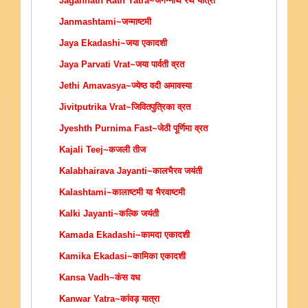
Jagannath Rath Yatra~जगन्नाथ रथ यात्रा
Janmashtami~जन्माष्टमी
Jaya Ekadashi~जया एकादशी
Jaya Parvati Vrat~जया पार्वती व्रत
Jethi Amavasya~ज्येष्ठ वदी अमावस्या
Jivitputrika Vrat~जिवितपुत्रिका व्रत
Jyeshth Purnima Fast~जेठी पूर्णिमा व्रत
Kajali Teej~कजली तीज
Kalabhairava Jayanti~कालभैरव जयंती
Kalashtami~कालाष्टमी या भैरवाष्टमी
Kalki Jayanti~कल्कि जयंती
Kamada Ekadashi~कामदा एकादशी
Kamika Ekadasi~कामिका एकादशी
Kansa Vadh~कंस वध
Kanwar Yatra~कांवड़ यात्रा