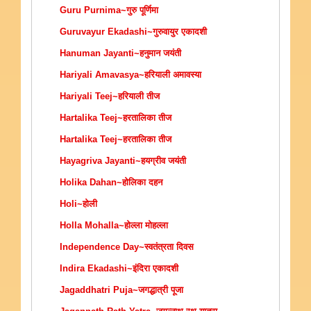
Guru Purnima~गुरु पूर्णिमा
Guruvayur Ekadashi~गुरुवायुर एकादशी
Hanuman Jayanti~हनुमान जयंती
Hariyali Amavasya~हरियाली अमावस्या
Hariyali Teej~हरियाली तीज
Hartalika Teej~हरतालिका तीज
Hartalika Teej~हरतालिका तीज
Hayagriva Jayanti~हयग्रीव जयंती
Holika Dahan~होलिका दहन
Holi~होली
Holla Mohalla~होल्ला मोहल्ला
Independence Day~स्वतंत्रता दिवस
Indira Ekadashi~इंदिरा एकादशी
Jagaddhatri Puja~जगद्धात्री पूजा