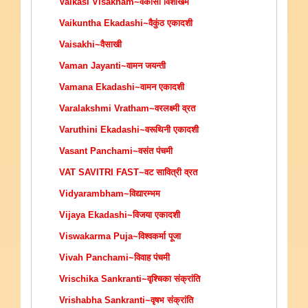
Vaikasi Visakham~वैकासी विशाखम
Vaikuntha Ekadashi~वैकुंठ एकादशी
Vaisakhi~वैसाखी
Vaman Jayanti~वामन जयन्ती
Vamana Ekadashi~वामन एकादशी
Varalakshmi Vratham~वरलक्ष्मी व्रत
Varuthini Ekadashi~वरूथिनी एकादशी
Vasant Panchami~वसंत पंचमी
VAT SAVITRI FAST~वट सावित्री व्रत
Vidyarambham~विद्यारम्भम
Vijaya Ekadashi~विजया एकादशी
Viswakarma Puja~विश्वकर्मा पूजा
Vivah Panchami~विवाह पंचमी
Vrischika Sankranti~वृश्चिका संक्रांति
Vrishabha Sankranti~वृषभ संक्रांति