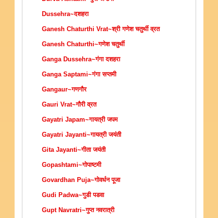
Dussehra~दशहरा
Ganesh Chaturthi Vrat~श्री गणेश चतुर्थी व्रत
Ganesh Chaturthi~गणेश चतुर्थी
Ganga Dussehra~गंगा दशहरा
Ganga Saptami~गंगा सप्तमी
Gangaur~गणगौर
Gauri Vrat~गौरी व्रत
Gayatri Japam~गायत्री जपम
Gayatri Jayanti~गायत्री जयंती
Gita Jayanti~गीता जयंती
Gopashtami~गोपाष्टमी
Govardhan Puja~गोवर्धन पूजा
Gudi Padwa~गुडी पडवा
Gupt Navratri~गुप्त नवरात्री