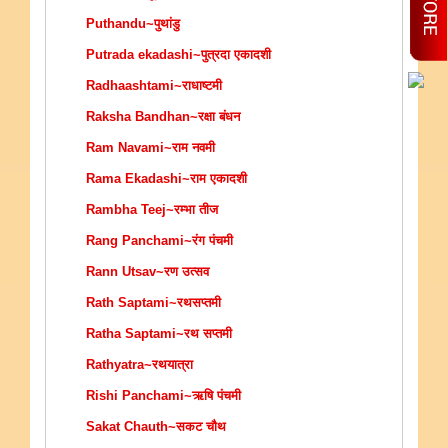
Puthandu~पुथांडु
Putrada ekadashi~पुत्रदा एकादशी
Radhaashtami~राधाष्टमी
Raksha Bandhan~रक्षा बंधन
Ram Navami~राम नवमी
Rama Ekadashi~राम एकादशी
Rambha Teej~रम्भा तीज
Rang Panchami~रंग पंचमी
Rann Utsav~रण उत्सव
Rath Saptami~रथसप्तमी
Ratha Saptami~रथ सप्तमी
Rathyatra~रथयात्रा
Rishi Panchami~ऋषि पंचमी
Sakat Chauth~सकट चौथ