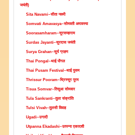
जयंती)
Sita Navami~सीता नवमी
Somvati Amavasya~सोमवती अमावस्या
Soorasamharam~सूरसम्हाराम
Surdas Jayanti~सूरदास जयंती
Surya Grahan~सूर्य ग्रहण
Thai Pongal~थाई पोंगल
Thai Pusam Festival~थाई पुसम
Thrissur Pooram~थ्रिस्सूर पूरम
Tisua Somvar~तिसुआ सोमवार
Tula Sankranti~तुला संक्रांति
Tulsi Vivah~तुलसी विवाह
Ugadi~उगादी
Utpanna Ekadashi~उत्पन्ना एकादशी